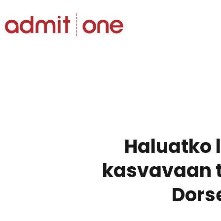
Siirry
sisältöön
Haluatko l
kasvavaan t
Dors