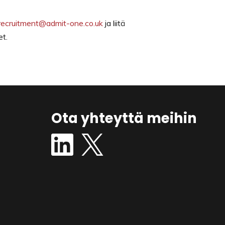
recruitment@admit-one.co.uk
ja liitä
et.
Ota yhteyttä meihin