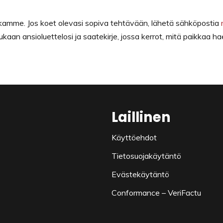
kamme. Jos koet olevasi sopiva tehtävään, lähetä sähköpostia
kaan ansioluettelosi ja saatekirje, jossa kerrot, mitä paikkaa ha
Laillinen
Käyttöehdot
Tietosuojakäytäntö
Evästekäytäntö
Conformance – VeriFactu