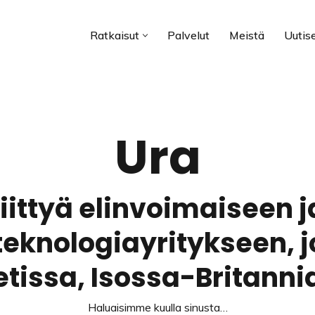
Ratkaisut
Palvelut
Meistä
Uutis
Ura
iittyä elinvoimaiseen 
eknologiayritykseen, jo
etissa, Isossa-Britanni
Haluaisimme kuulla sinusta…