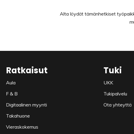
Alta löydät tämänhetkiset työpaik
mu
Ratkaisut
Tuki
Aula
UKK
F & B
Tukipalvelu
Digitaalinen myynti
Ota yhteyttä
Takahuone
Vieraskokemus