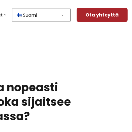
Ota yhteyttä
Suomi
et
ja nopeasti
ka sijaitsee
assa?