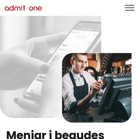
Saltar
al
contingut
Menjar i begudes